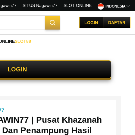
gawin77
SITUS Nagawin77
SLOT ONLINE
INDONESIA
LOGIN
DAFTAR
ONLINE
SLOT88
LOGIN
77
WIN77 | Pusat Khazanah
 Dan Penampung Hasil