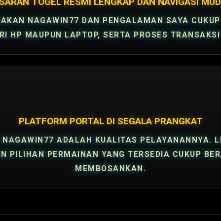
SARAN TOGEL RESMI LENGKAP DAN NAVIGASI MU
AKAN NAGAWIN77 DAN PENGALAMAN SAYA CUKUP
ARI HP MAUPUN LAPTOP, SERTA PROSES TRANSAKSI
PLATFORM PORTAL DI SEGALA PRANGKAT
I NAGAWIN77 ADALAH KUALITAS PELAYANANNYA. LI
AN PILIHAN PERMAINAN YANG TERSEDIA CUKUP BE
MEMBOSANKAN.