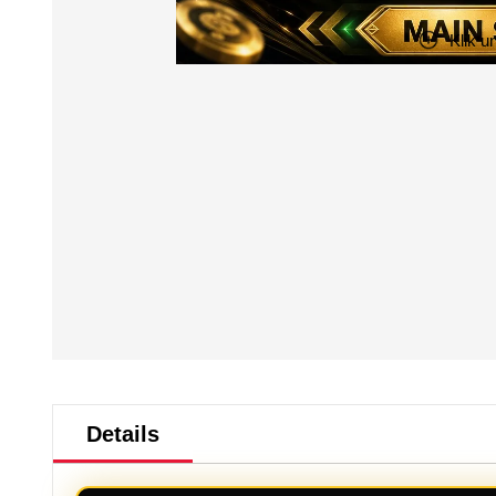
Klik u
Skip
to
the
beginning
of
the
images
gallery
Details