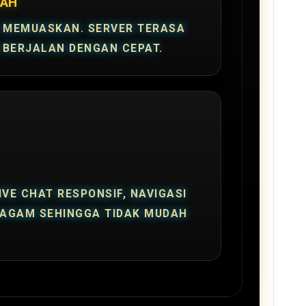
DAH
 MEMUASKAN. SERVER TERASA
 BERJALAN DENGAN CEPAT.
VE CHAT RESPONSIF, NAVIGASI
RAGAM SEHINGGA TIDAK MUDAH