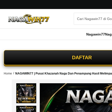
r
s
e
-
CARI
I
n
d
Nagawin77
Nag
o
n
e
s
i
DAFTAR
a
!
Home
NAGAWIN77 | Pusat Khazanah Naga Dan Penampung Hasil Melimp
Skip
to
the
end
of
the