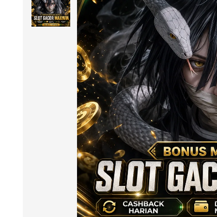
images
gallery