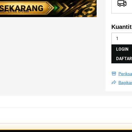
ntuk Lihat Detail
Kuanti
LOGIN
DAFTA
Periksa
Bagika